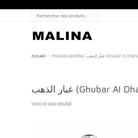
Skip
to
SEARCH
content
FOR:
Accueil
Produits identifiés “غبار الذهب (Ghubar Al 
غبار الذهب (Ghubar Al
Voici le seul résultat