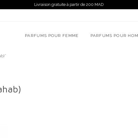
Livraison gratuite à partir de 200 MAD
PARFUMS POUR FEMME
PARFUMS POUR HO
Dhahab)”
 Dhahab)