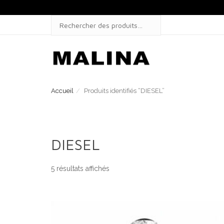
Skip
to
SEARCH
content
FOR:
Accueil
Produits identifiés “DIESEL”
DIESEL
5 résultats affichés