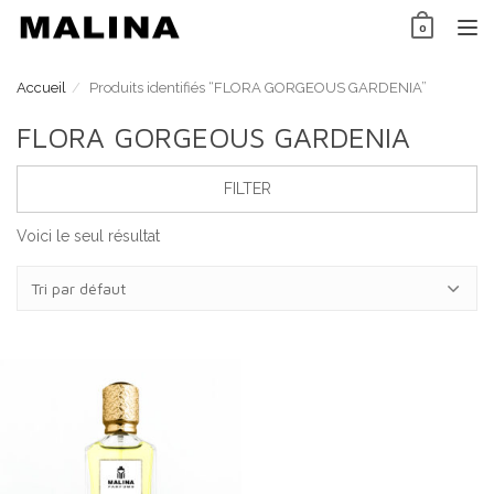
Skip
0
to
TO
content
NAV
Accueil
Produits identifiés “FLORA GORGEOUS GARDENIA”
FLORA GORGEOUS GARDENIA
FILTER
Voici le seul résultat