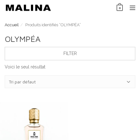
Skip
0
to
TO
content
NAV
Accueil
Produits identifiés “OLYMPÉA”
OLYMPÉA
FILTER
Voici le seul résultat