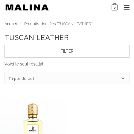
Skip
0
to
TO
content
NAV
Accueil
Produits identifiés “TUSCAN LEATHER”
TUSCAN LEATHER
FILTER
Voici le seul résultat