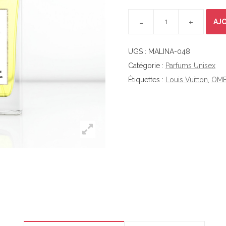
MALINA-048 QUANTITY
AJ
UGS :
MALINA-048
Catégorie :
Parfums Unisex
Étiquettes :
Louis Vuitton
,
OMB