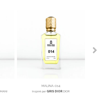
MALINA-014
MANI
Inspiré par
GRIS DIOR
DIOR
Inspiré par
BA
100,00
د.م.