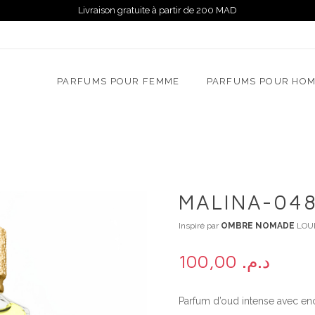
Livraison gratuite à partir de 200 MAD
PARFUMS POUR FEMME
PARFUMS POUR HO
MALINA-04
Inspiré par
OMBRE NOMADE
LOUI
100,00
د.م.
Parfum d’oud intense avec enc