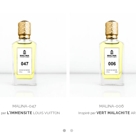
MALINA-047
MALINA-006
é par
L'IMMENSITE
LOUIS VUITTON
Inspiré par
VERT MALACHITE
AR
100,00
د.م.
100,00
د.م.