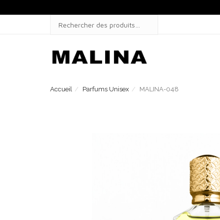
Skip
to
SEARCH
content
FOR:
Accueil
Parfums Unisex
MALINA-048