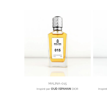
MALINA-015
Inspiré par
OUD ISPAHAN
DIOR
Inspir
100,00
د.م.