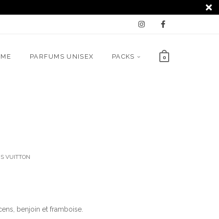
MME
PARFUMS UNISEX
PACKS
0
8
S VUITTON
ens, benjoin et framboise.