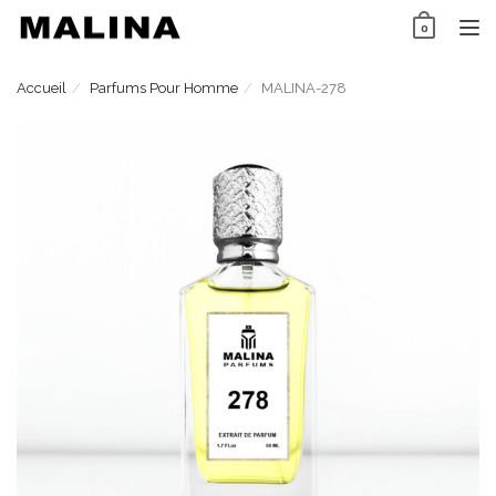
Skip
0
to
TO
content
NAV
Accueil
Parfums Pour Homme
MALINA-278