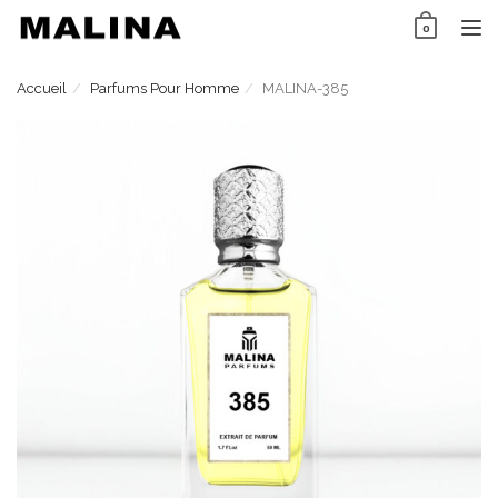
Skip
0
to
TO
content
NAV
Accueil
Parfums Pour Homme
MALINA-385