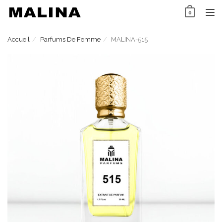
Skip
0
to
TO
content
NAV
Accueil
Parfums De Femme
MALINA-515