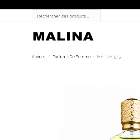
Skip
to
SEARCH
content
FOR:
Accueil
Parfums De Femme
MALINA-525