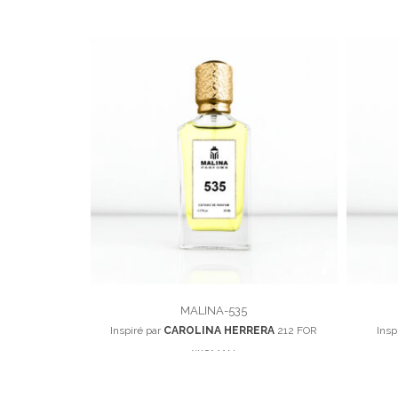
MALINA-535
Inspiré par
CAROLINA HERRERA
212 FOR
Insp
WOMAN
100,00
د.م.