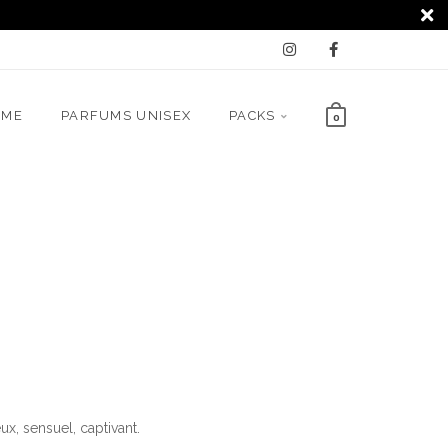
MME
PARFUMS UNISEX
PACKS
0
x, sensuel, captivant.