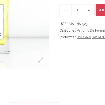
MALINA-525 QUANTITY
AJ
UGS :
MALINA-525
Catégorie :
Parfums De Femm
Étiquettes :
BVLGARI
,
JASMIN