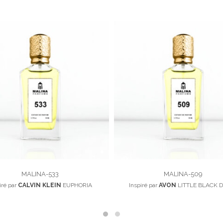
MALINA-533
MALINA-509
iré par
CALVIN KLEIN
EUPHORIA
Inspiré par
AVON
LITTLE BLACK 
100,00
د.م.
100,00
د.م.