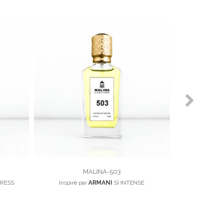
MALINA-503
DRESS
Inspiré par
ARMANI
SÌ INTENSE
Inspiré pa
100,00
د.م.