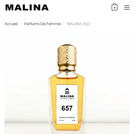
Skip
0
to
TO
content
NAV
Accueil
Parfums De Femme
MALINA-657