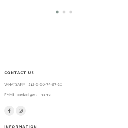
SHY
100,00
د.م.
100,00
د.م.
CONTACT US
WHATSAPP:
+ 212-6-66-75-87-20
EMAIL:
contact@malina.ma
INFORMATION