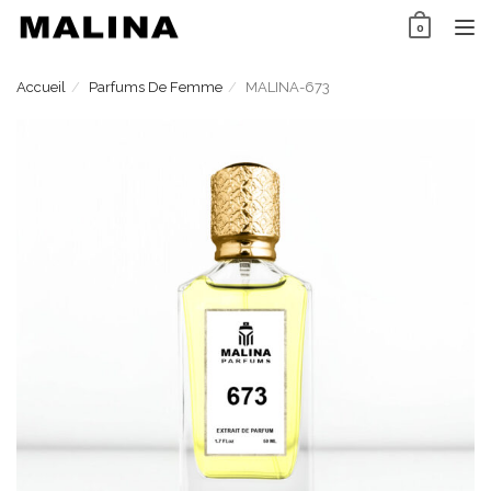
Skip
0
to
TO
content
NAV
Accueil
Parfums De Femme
MALINA-673