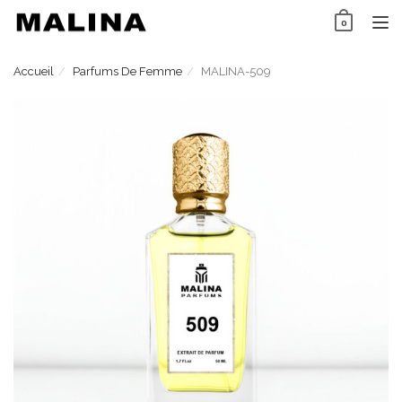
Skip
0
to
TO
content
NAV
Accueil
Parfums De Femme
MALINA-509