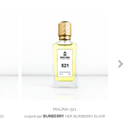
MALINA-521
SS
Inspiré par
BURBERRY
HER BURBERRY ELIXIR
Inspiré pa
100,00
د.م.