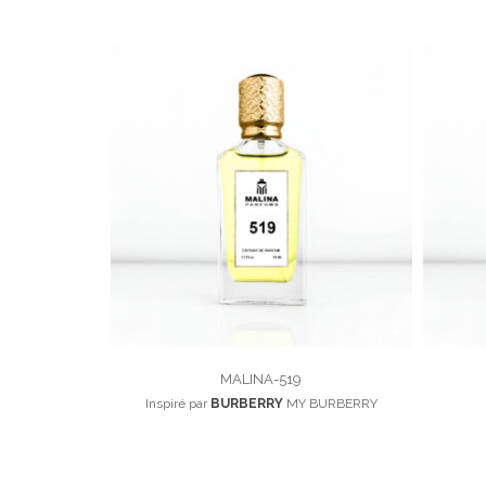
MALINA-519
Inspiré par
BURBERRY
MY BURBERRY
100,00
د.م.