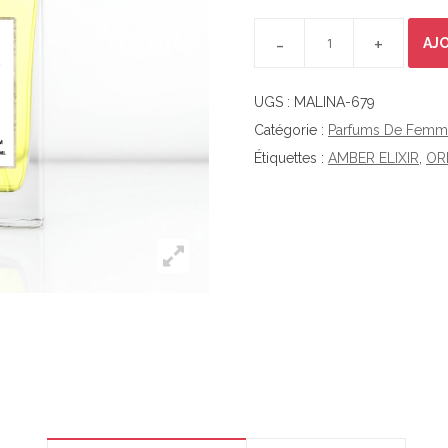
MALINA-679 QUANTITY
AJ
UGS :
MALINA-679
Catégorie :
Parfums De Femm
Étiquettes :
AMBER ELIXIR
,
OR