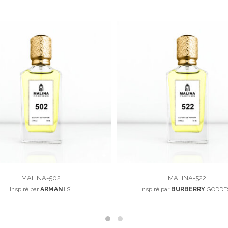
MALINA-502
MALINA-522
Inspiré par
ARMANI
SÌ
Inspiré par
BURBERRY
GODDE
100,00
د.م.
100,00
د.م.