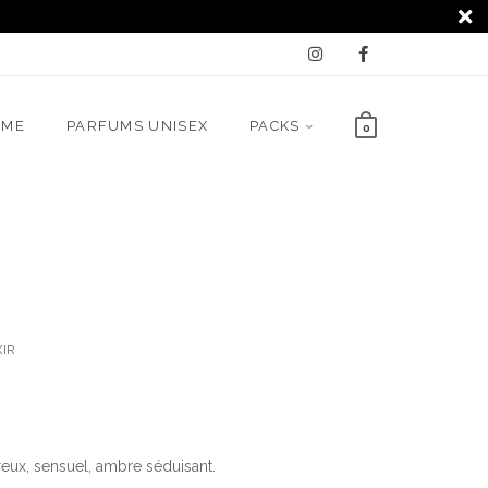
MME
PARFUMS UNISEX
PACKS
0
IR
eux, sensuel, ambre séduisant.