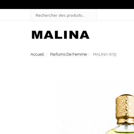
Skip
to
SEARCH
content
FOR:
Accueil
Parfums De Femme
MALINA-679