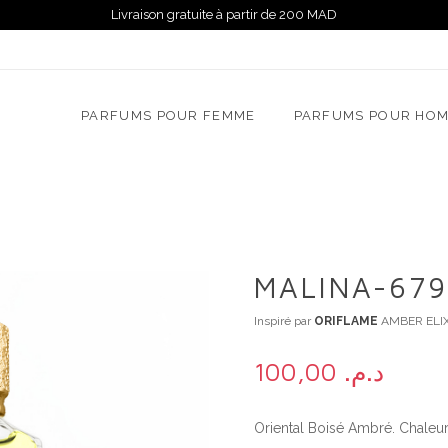
Livraison gratuite à partir de 200 MAD
PARFUMS POUR FEMME
PARFUMS POUR HO
MALINA-679
Inspiré par
ORIFLAME
AMBER ELIX
100,00
د.م.
Oriental Boisé Ambré. Chaleur