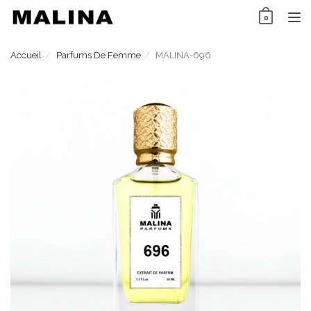
Skip
0
to
TO
content
NAV
Accueil
Parfums De Femme
MALINA-696