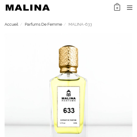
Skip
0
to
TO
content
NAV
Accueil
Parfums De Femme
MALINA-633